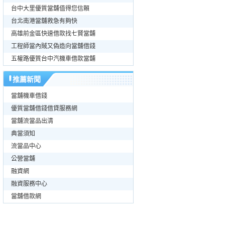
台中大里優質當舖值得您信賴
台北南港當舖救急有夠快
高雄前金區快速借款找七賢當舖
工程師當內賊又偽造向當舖借錢
五權路優質台中汽機車借款當舖
推薦新聞
當舖機車借錢
優質當舖借錢借貸服務網
當舖流當品出清
典當須知
流當品中心
公營當舖
融資網
融資服務中心
當舖借款網