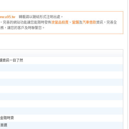
www.u95.tw
轉載請以鏈結形式注明出處。
臺，完善的網站功能讓您能隨時發佈
流當品拍賣
、
當舖
及
汽車借款
資訊，完善全
服務，讓您的客戶及時聯繫您。
當舖資訊一目了然
現金隨時貸
道首選